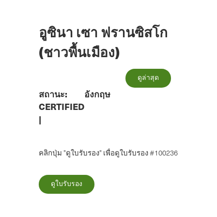
ข้าม
ไป
ยัง
อูซินา เซา ฟรานซิสโก
เนื้อหา
หลัก
(ชาวพื้นเมือง)
ดูล่าสุด
สถานะ:
อังกฤษ
CERTIFIED
|
คลิกปุ่ม "ดูใบรับรอง" เพื่อดูใบรับรอง #100236
ดูใบรับรอง