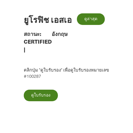
ข้าม
ไป
ยัง
ยูโรฟิช เอสเอ
ดูล่าสุด
เนื้อหา
หลัก
สถานะ:
อังกฤษ
CERTIFIED
|
คลิกปุ่ม "ดูใบรับรอง" เพื่อดูใบรับรองหมายเลข
#100287
ดูใบรับรอง