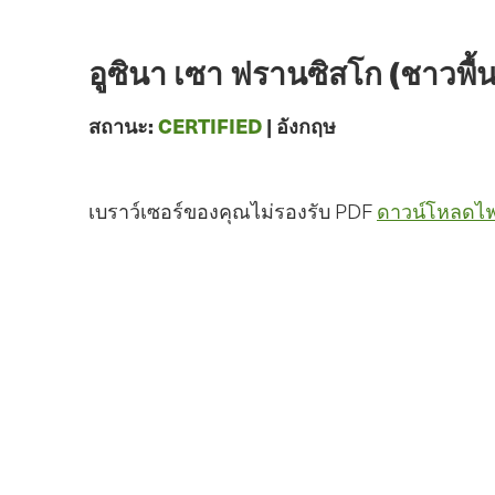
ข้าม
ไป
ยัง
อูซินา เซา ฟรานซิสโก (ชาวพื้น
เนื้อหา
หลัก
สถานะ:
CERTIFIED
|
อังกฤษ
เบราว์เซอร์ของคุณไม่รองรับ PDF
ดาวน์โหลดไฟ