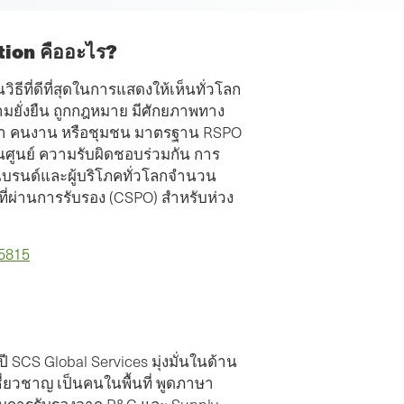
ion คืออะไร?
ที่ดีที่สุดในการแสดงให้เห็นทั่วโลก
วามยั่งยืน ถูกกฎหมาย มีศักยภาพทาง
ว์ป่า คนงาน หรือชุมชน มาตรฐาน RSPO
็นศูนย์ ความรับผิดชอบร่วมกัน การ
แบรนด์และผู้บริโภคทั่วโลกจำนวน
ืนที่ผ่านการรับรอง (CSPO) สำหรับห่วง
/5815
ขอขอบคุณเป็นพิเศษกับ Adriana Cala สําหรับความ
เป็นมืออาชีพความเชี่ยวชาญและวิธีการที่ใช้ใน
ระหว่างการตรวจสอบการรับรองเพื่ออธิบาย Gap
และความคาดหวังของผู้สอบบัญชี vis-à-vis การ
SCS Global Services มุ่งมั่นในด้าน
รับรองห่วงโซ่อุปทาน วิธีการนี้ได้ไปไกลเพื่อขยายมุ
่ยวชาญ เป็นคนในพื้นที่ พูดภาษา
มองของเราเกี่ยวกับระบบห่วงโซ่อุปทานของเราซึ่ง