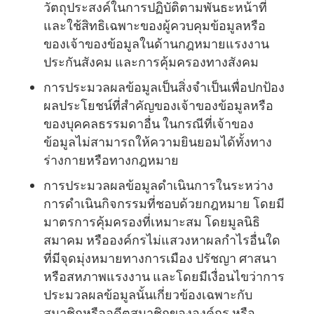
วัตถุประสงค์ในการปฏิบัติตามพันธะหน้าที่
และใช้สิทธิเฉพาะของผู้ควบคุมข้อมูลหรือ
ของเจ้าของข้อมูลในด้านกฎหมายแรงงาน
ประกันสังคม และการคุ้มครองทางสังคม
การประมวลผลข้อมูลเป็นสิ่งจำเป็นเพื่อปกป้อง
ผลประโยชน์ที่สำคัญของเจ้าของข้อมูลหรือ
ของบุคคลธรรมดาอื่น ในกรณีที่เจ้าของ
ข้อมูลไม่สามารถให้ความยินยอมได้ทั้งทาง
ร่างกายหรือทางกฎหมาย
การประมวลผลข้อมูลดำเนินการในระหว่าง
การดำเนินกิจกรรมที่ชอบด้วยกฎหมาย โดยมี
มาตรการคุ้มครองที่เหมาะสม โดยมูลนิธิ
สมาคม หรือองค์กรไม่แสวงหาผลกำไรอื่นใด
ที่มีจุดมุ่งหมายทางการเมือง ปรัชญา ศาสนา
หรือสหภาพแรงงาน และโดยมีเงื่อนไขว่าการ
ประมวลผลข้อมูลนั้นเกี่ยวข้องเฉพาะกับ
สมาชิกหรืออดีตสมาชิกขององค์กร หรือ