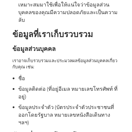
เหมาะสมมาใช้เพื่อให้แน่ใจว่าข้อมูลส่วน
บุคคลของคุณมีความปลอดภัยและเป็นความ
ลับ
ข้อมูลที่เราเก็บรวบรวม
ข้อมูลส่วนบุคคล
เราอาจเก็บรวบรวมและประมวลผลข้อมูลส่วนบุคคลเกี่ยว
กับคุณ เช่น:
ชื่อ
ข้อมูลติดต่อ (ที่อยู่อีเมล หมายเลขโทรศัพท์ ที่
อยู่)
ข้อมูลประจำตัว (บัตรประจำตัวประชาชนที่
ออกโดยรัฐบาล หมายเลขหนังสือเดินทาง
ฯลฯ)