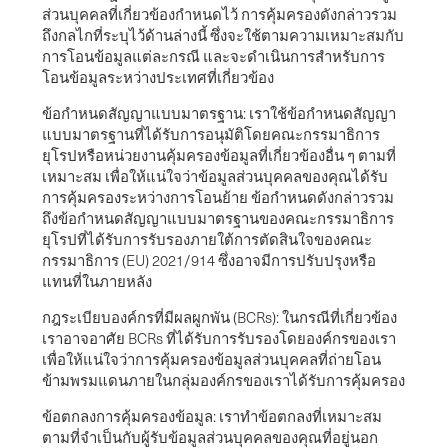
ส่วนบุคคลที่เกี่ยวข้องกำหนดไว้ การคุ้มครองดังกล่าวรวม
ถึงกลไกที่ระบุไว้ด้านล่างนี้ ซึ่งจะใช้ตามความเหมาะสมกับ
การโอนข้อมูลแต่ละกรณี และจะดำเนินการสำหรับการ
โอนข้อมูลระหว่างประเทศที่เกี่ยวข้อง
ข้อกำหนดสัญญาแบบมาตรฐาน: เราใช้ข้อกำหนดสัญญา
แบบมาตรฐานที่ได้รับการอนุมัติโดยคณะกรรมาธิการ
ยุโรปหรือหน่วยงานคุ้มครองข้อมูลที่เกี่ยวข้องอื่น ๆ ตามที่
เหมาะสม เพื่อให้แน่ใจว่าข้อมูลส่วนบุคคลของคุณได้รับ
การคุ้มครองระหว่างการโอนย้าย ข้อกำหนดดังกล่าวรวม
ถึงข้อกำหนดสัญญาแบบมาตรฐานของคณะกรรมาธิการ
ยุโรปที่ได้รับการรับรองภายใต้การตัดสินใจของคณะ
กรรมาธิการ (EU) 2021/914 ซึ่งอาจมีการปรับปรุงหรือ
แทนที่ในภายหลัง
กฎระเบียบองค์กรที่มีผลผูกพัน (BCRs): ในกรณีที่เกี่ยวข้อง
เราอาจอาศัย BCRs ที่ได้รับการรับรองโดยองค์กรของเรา
เพื่อให้แน่ใจว่าการคุ้มครองข้อมูลส่วนบุคคลที่ถ่ายโอน
ข้ามพรมแดนภายในกลุ่มองค์กรของเราได้รับการคุ้มครอง
ข้อตกลงการคุ้มครองข้อมูล: เราทำข้อตกลงที่เหมาะสม
ตามที่จำเป็นกับผู้รับข้อมูลส่วนบุคคลของคุณที่อยู่นอก