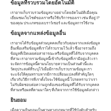
ข้อมูลที่รวบรวมโดยอัตโนมัติ
เราอาจเก็บรวบรวมข้อมูลบางอย่างโดยอัตโนมัติเมื่อคุณ
เยี่ยมชมเว็บไซต์ของเราหรือใช้บริการของเรา เช่น ที่อยู่ IP
ของคุณ ประเภทของเบราว์เซอร์ และข้อมูลการใช้งาน
ข้อมูลจากแหล่งข้อมูลอื่น
เราอาจได้รับข้อมูลส่วนบุคคลเกี่ยวกับคุณจากแหล่งข้อมูล
อื่นเพื่อเสริมข้อมูลที่เราได้รวบรวมไว้แล้ว ซึ่งอาจรวมถึง
ข้อมูลที่เปิดเผยต่อสาธารณะหรือข้อมูลที่ได้รับจากบุคคล
ที่สาม เราอาจรวมข้อมูลนี้เข้ากับข้อมูลที่เรามีอยู่แล้ว เรา
จะจัดการข้อมูลนี้ตามนโยบายความเป็นส่วนตัวนี้และ
วัตถุประสงค์ที่ระบุไว้เมื่อมีการเก็บรวบรวมข้อมูล เรา
จะแจ้งให้คุณทราบหากมีการเปลี่ยนแปลงที่สำคัญใดๆ
เกี่ยวกับวิธีการที่เราตั้งใจจะใช้ข้อมูลนี้ โปรดทราบว่าเรา
ไม่รับผิดชอบต่อความถูกต้องของข้อมูลที่ได้รับจากบุคคล
ที่สามหรือผลที่ตามมาใดๆ ที่เกิดจากการใช้ข้อมูลดังกล่าว
ยินยอม
เมื่อความยินยอมเป็นฐานทางกฎหมายที่ใช้บังคับสำหรับ