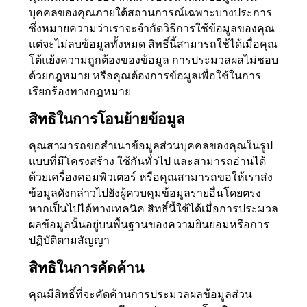
บุคคลของคุณภายใต้สถานการณ์เฉพาะบางประการ
ซึ่งหมายความว่าเราจะจำกัดวิธีการใช้ข้อมูลของคุณ
แต่จะไม่ลบข้อมูลทั้งหมด สิทธิ์นี้สามารถใช้ได้เมื่อคุณ
โต้แย้งความถูกต้องของข้อมูล การประมวลผลไม่ชอบ
ด้วยกฎหมาย หรือคุณต้องการข้อมูลเพื่อใช้ในการ
เรียกร้องทางกฎหมาย
สิทธิในการโอนย้ายข้อมูล
คุณสามารถขอสำเนาข้อมูลส่วนบุคคลของคุณในรูป
แบบที่มีโครงสร้าง ใช้กันทั่วไป และสามารถอ่านได้
ด้วยเครื่องคอมพิวเตอร์ หรือคุณสามารถขอให้เราส่ง
ข้อมูลดังกล่าวไปยังผู้ควบคุมข้อมูลรายอื่นโดยตรง
หากเป็นไปได้ทางเทคนิค สิทธิ์นี้ใช้ได้เมื่อการประมวล
ผลข้อมูลนั้นอยู่บนพื้นฐานของความยินยอมหรือการ
ปฏิบัติตามสัญญา
สิทธิในการคัดค้าน
คุณมีสิทธิ์ที่จะคัดค้านการประมวลผลข้อมูลส่วน