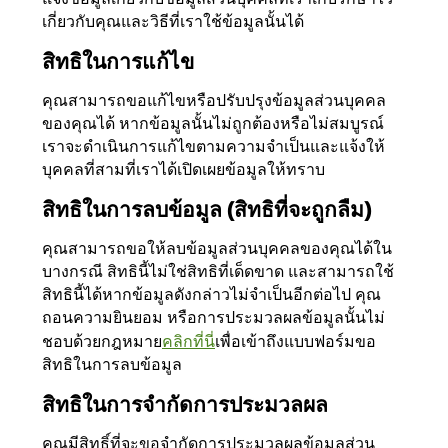
เกี่ยวกับคุณและวิธีที่เราใช้ข้อมูลนั้นได้
สิทธิในการแก้ไข
คุณสามารถขอแก้ไขหรือปรับปรุงข้อมูลส่วนบุคคล
ของคุณได้ หากข้อมูลนั้นไม่ถูกต้องหรือไม่สมบูรณ์
เราจะดำเนินการแก้ไขตามความจำเป็นและแจ้งให้
บุคคลที่สามที่เราได้เปิดเผยข้อมูลให้ทราบ
สิทธิในการลบข้อมูล (สิทธิที่จะถูกลืม)
คุณสามารถขอให้ลบข้อมูลส่วนบุคคลของคุณได้ใน
บางกรณี สิทธินี้ไม่ใช่สิทธิที่เด็ดขาด และสามารถใช้
สิทธินี้ได้หากข้อมูลดังกล่าวไม่จำเป็นอีกต่อไป คุณ
ถอนความยินยอม หรือการประมวลผลข้อมูลนั้นไม่
ชอบด้วยกฎหมาย
คลิกที่นี่
เพื่อเข้าถึงแบบฟอร์มขอ
สิทธิในการลบข้อมูล
สิทธิในการจำกัดการประมวลผล
คุณมีสิทธิ์ที่จะขอจำกัดการประมวลผลข้อมูลส่วน