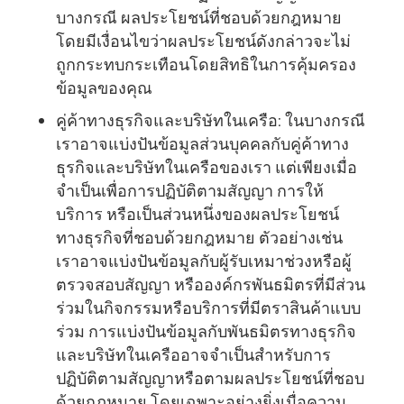
บางกรณี ผลประโยชน์ที่ชอบด้วยกฎหมาย
โดยมีเงื่อนไขว่าผลประโยชน์ดังกล่าวจะไม่
ถูกกระทบกระเทือนโดยสิทธิในการคุ้มครอง
ข้อมูลของคุณ
คู่ค้าทางธุรกิจและบริษัทในเครือ: ในบางกรณี
เราอาจแบ่งปันข้อมูลส่วนบุคคลกับคู่ค้าทาง
ธุรกิจและบริษัทในเครือของเรา แต่เพียงเมื่อ
จำเป็นเพื่อการปฏิบัติตามสัญญา การให้
บริการ หรือเป็นส่วนหนึ่งของผลประโยชน์
ทางธุรกิจที่ชอบด้วยกฎหมาย ตัวอย่างเช่น
เราอาจแบ่งปันข้อมูลกับผู้รับเหมาช่วงหรือผู้
ตรวจสอบสัญญา หรือองค์กรพันธมิตรที่มีส่วน
ร่วมในกิจกรรมหรือบริการที่มีตราสินค้าแบบ
ร่วม การแบ่งปันข้อมูลกับพันธมิตรทางธุรกิจ
และบริษัทในเครืออาจจำเป็นสำหรับการ
ปฏิบัติตามสัญญาหรือตามผลประโยชน์ที่ชอบ
ด้วยกฎหมาย โดยเฉพาะอย่างยิ่งเมื่อความ