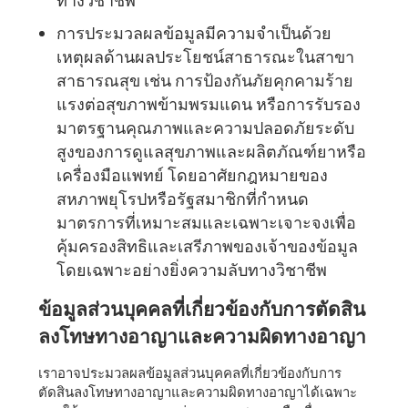
ทางวิชาชีพ
การประมวลผลข้อมูลมีความจำเป็นด้วย
เหตุผลด้านผลประโยชน์สาธารณะในสาขา
สาธารณสุข เช่น การป้องกันภัยคุกคามร้าย
แรงต่อสุขภาพข้ามพรมแดน หรือการรับรอง
มาตรฐานคุณภาพและความปลอดภัยระดับ
สูงของการดูแลสุขภาพและผลิตภัณฑ์ยาหรือ
เครื่องมือแพทย์ โดยอาศัยกฎหมายของ
สหภาพยุโรปหรือรัฐสมาชิกที่กำหนด
มาตรการที่เหมาะสมและเฉพาะเจาะจงเพื่อ
คุ้มครองสิทธิและเสรีภาพของเจ้าของข้อมูล
โดยเฉพาะอย่างยิ่งความลับทางวิชาชีพ
ข้อมูลส่วนบุคคลที่เกี่ยวข้องกับการตัดสิน
ลงโทษทางอาญาและความผิดทางอาญา
เราอาจประมวลผลข้อมูลส่วนบุคคลที่เกี่ยวข้องกับการ
ตัดสินลงโทษทางอาญาและความผิดทางอาญาได้เฉพาะ