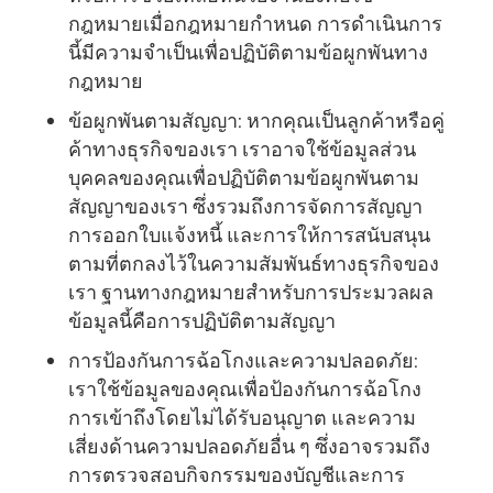
กฎหมายเมื่อกฎหมายกำหนด การดำเนินการ
นี้มีความจำเป็นเพื่อปฏิบัติตามข้อผูกพันทาง
กฎหมาย
ข้อผูกพันตามสัญญา: หากคุณเป็นลูกค้าหรือคู่
ค้าทางธุรกิจของเรา เราอาจใช้ข้อมูลส่วน
บุคคลของคุณเพื่อปฏิบัติตามข้อผูกพันตาม
สัญญาของเรา ซึ่งรวมถึงการจัดการสัญญา
การออกใบแจ้งหนี้ และการให้การสนับสนุน
ตามที่ตกลงไว้ในความสัมพันธ์ทางธุรกิจของ
เรา ฐานทางกฎหมายสำหรับการประมวลผล
ข้อมูลนี้คือการปฏิบัติตามสัญญา
การป้องกันการฉ้อโกงและความปลอดภัย:
เราใช้ข้อมูลของคุณเพื่อป้องกันการฉ้อโกง
การเข้าถึงโดยไม่ได้รับอนุญาต และความ
เสี่ยงด้านความปลอดภัยอื่น ๆ ซึ่งอาจรวมถึง
การตรวจสอบกิจกรรมของบัญชีและการ