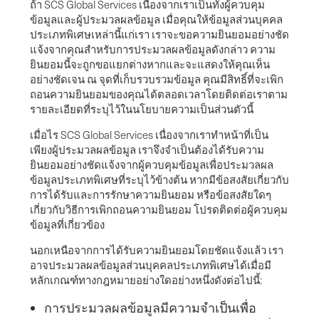
ถ้า SCS Global Services เนื่องจากเราเป็นทั้งผู้ควบคุม
ข้อมูลและผู้ประมวลผลข้อมูล เมื่อคุณให้ข้อมูลส่วนบุคคล
ประเภทพิเศษเหล่านี้แก่เรา เราจะขอความยินยอมอย่างชัด
แจ้งจากคุณสำหรับการประมวลผลข้อมูลดังกล่าว ความ
ยินยอมนี้จะถูกขอแยกต่างหากและจะแสดงให้คุณเห็น
อย่างชัดเจน ณ จุดที่เก็บรวบรวมข้อมูล คุณมีสิทธิ์ที่จะเพิก
ถอนความยินยอมของคุณได้ตลอดเวลาโดยติดต่อเราตาม
รายละเอียดที่ระบุไว้ในนโยบายความเป็นส่วนตัวนี้
เมื่อไร SCS Global Services เนื่องจากเราทำหน้าที่เป็น
เพียงผู้ประมวลผลข้อมูล เราจึงจำเป็นต้องได้รับความ
ยินยอมอย่างชัดแจ้งจากผู้ควบคุมข้อมูลเพื่อประมวลผล
ข้อมูลประเภทพิเศษที่ระบุไว้ข้างต้น หากมีข้อสงสัยเกี่ยวกับ
การได้รับและการรักษาความยินยอม หรือข้อสงสัยใดๆ
เกี่ยวกับวิธีการเพิกถอนความยินยอม โปรดติดต่อผู้ควบคุม
ข้อมูลที่เกี่ยวข้อง
นอกเหนือจากการได้รับความยินยอมโดยชัดแจ้งแล้ว เรา
อาจประมวลผลข้อมูลส่วนบุคคลประเภทพิเศษได้เมื่อมี
หลักเกณฑ์ทางกฎหมายอย่างใดอย่างหนึ่งดังต่อไปนี้:
การประมวลผลข้อมูลมีความจำเป็นเพื่อ