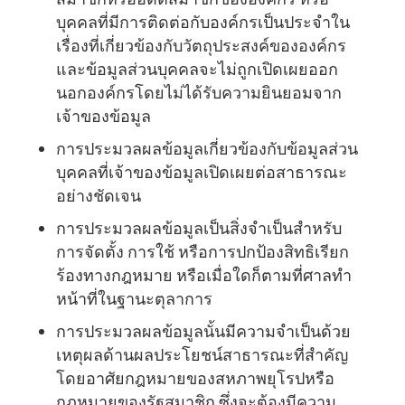
บุคคลที่มีการติดต่อกับองค์กรเป็นประจำใน
เรื่องที่เกี่ยวข้องกับวัตถุประสงค์ขององค์กร
และข้อมูลส่วนบุคคลจะไม่ถูกเปิดเผยออก
นอกองค์กรโดยไม่ได้รับความยินยอมจาก
เจ้าของข้อมูล
การประมวลผลข้อมูลเกี่ยวข้องกับข้อมูลส่วน
บุคคลที่เจ้าของข้อมูลเปิดเผยต่อสาธารณะ
อย่างชัดเจน
การประมวลผลข้อมูลเป็นสิ่งจำเป็นสำหรับ
การจัดตั้ง การใช้ หรือการปกป้องสิทธิเรียก
ร้องทางกฎหมาย หรือเมื่อใดก็ตามที่ศาลทำ
หน้าที่ในฐานะตุลาการ
การประมวลผลข้อมูลนั้นมีความจำเป็นด้วย
เหตุผลด้านผลประโยชน์สาธารณะที่สำคัญ
โดยอาศัยกฎหมายของสหภาพยุโรปหรือ
กฎหมายของรัฐสมาชิก ซึ่งจะต้องมีความ