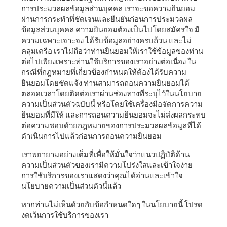
การประมวลผลข้อมูลส่วนบุคคล เราจะขอความยินยอม
ผ่านการกระทำที่ชัดเจนและยืนยันก่อนการประมวลผล
ข้อมูลส่วนบุคคล ความยินยอมต้องเป็นไปโดยสมัครใจ มี
ความเฉพาะเจาะจง ได้รับข้อมูลอย่างครบถ้วน และไม่
คลุมเครือ เราไม่ถือว่าท่านยินยอมให้เราใช้ข้อมูลของท่าน
ต่อไปเพียงเพราะท่านใช้บริการของเราอย่างต่อเนื่อง ใน
กรณีที่กฎหมายที่เกี่ยวข้องกำหนดให้ต้องได้รับความ
ยินยอมโดยชัดแจ้ง ท่านสามารถถอนความยินยอมได้
ตลอดเวลาโดยติดต่อเราผ่านช่องทางที่ระบุไว้ในนโยบาย
ความเป็นส่วนตัวฉบับนี้ หรือโดยใช้เครื่องมือจัดการความ
ยินยอมที่มีให้ และการถอนความยินยอมจะไม่ส่งผลกระทบ
ต่อความชอบด้วยกฎหมายของการประมวลผลข้อมูลที่ได้
ดำเนินการไปแล้วก่อนการถอนความยินยอม
เราพยายามอย่างเต็มที่เพื่อให้มั่นใจว่าแนวปฏิบัติด้าน
ความเป็นส่วนตัวของเรามีความโปร่งใสและเข้าใจง่าย
การใช้บริการของเราแสดงว่าคุณได้อ่านและเข้าใจ
นโยบายความเป็นส่วนตัวนี้แล้ว
หากท่านไม่เห็นด้วยกับข้อกำหนดใดๆ ในนโยบายนี้ โปรด
งดเว้นการใช้บริการของเรา