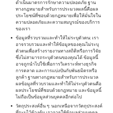
ดำเนินมาตรการรักษาความปลอดภัย ฐาน
ทางกฎหมายสำหรับการประมวลผลนี้คือผล
ประโยชน์ที่ชอบด้วยกฎหมายเพื่อให้มั่นใจใน
ความปลอดภัยและความสมบูรณ์ของบริการ
ของเรา
ข้อมูลที่รวบรวมและทำให้ไม่ระบุตัวตน: เรา
อาจรวบรวมและทำให้ข้อมูลของคุณไม่ระบุ
ตัวตนเพื่อสร้างรายงานทางสถิติหรือการวิจัย
ซึ่งไม่สามารถระบุตัวตนของคุณได้ ข้อมูลนี้
อาจถูกนำไปใช้เพื่อการวิเคราะห์ทางธุรกิจ
การตลาด และการแบ่งปันกับพันธมิตรหรือ
ลูกค้า ฐานทางกฎหมายสำหรับการประมวล
ผลข้อมูลที่รวบรวมและทำให้ไม่ระบุตัวตนคือ
ผลประโยชน์ที่ชอบด้วยกฎหมาย และข้อมูลนี้
ไม่ถือเป็นข้อมูลส่วนบุคคลอีกต่อไป
วัตถุประสงค์อื่น ๆ: นอกเหนือจากวัตถุประสงค์
ที่ระบุไว้ข้างต้น เราอาจใช้ข้อมูลส่วนบุคคล