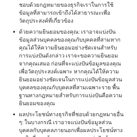
ชอบด้วยกฎหมายของธุรกิจเราในการใช้
ข้อมูลที่สามารถเข้าถึงได้สาธารณะเพื่อ
วัตถุประสงค์ที่เกี่ยวข้อง
ด้วยความยินยอมของคุณ: เราอาจแบ่งปัน
ข้อมูลส่วนบุคคลของคุณกับบุคคลที่สามหาก
คุณได้ให้ความยินยอมอย่างชัดเจนสำหรับ
การแบ่งปันดังกล่าว เราจะขอความยินยอม
จากคุณเสมอ ก่อนที่จะแบ่งปันข้อมูลของคุณ
เพื่อวัตถุประสงค์เฉพาะ หากคุณได้ให้ความ
ยินยอมอย่างชัดเจนในการแบ่งปันข้อมูลส่วน
บุคคลของคุณกับบุคคลที่สามเฉพาะราย พื้น
ฐานทางกฎหมายสำหรับการแบ่งปันคือความ
ยินยอมของคุณ
ผลประโยชน์ทางธุรกิจที่ชอบด้วยกฎหมายอื่น
ๆ: ในบางกรณี เราอาจแบ่งปันข้อมูลส่วน
บุคคลกับบุคคลภายนอกเพื่อผลประโยชน์ทาง