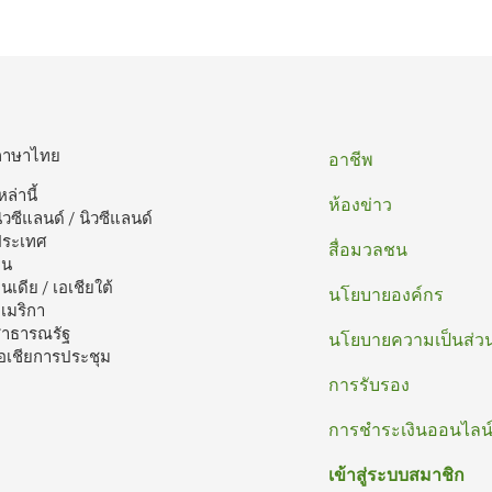
ท้าย
ภาษาไทย
อาชีพ
หล่านี้
กระดาษ
ห้องข่าว
ิวซีแลนด์ / นิวซีแลนด์
ประเทศ
สื่อมวลชน
ีน
ินเดีย / เอเชียใต้
นโยบายองค์กร
เมริกา
าธารณรัฐ
นโยบายความเป็นส่วน
อเชียการประชุม
การรับรอง
การชําระเงินออนไลน
เข้าสู่ระบบสมาชิก