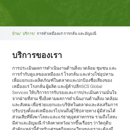
เบ
บ้าน/
บริการ/
การทำเหมืองแร่ การกลั่น และอัญมณี
รด
บริการของเรา
ค
รัม
การประเมินผลการดำเนินงานด้านสิ่งแวดล้อม ชุมชน และ
การกำกับดูแลของเหมืองแร่ โรงกลั่น และห่วงโซ่อุปทาน
บ์
เพื่อแยกแยะผลิตภัณฑ์ในตลาดและปกป้องชื่อเสียงของ
เหมืองแร่ โรงกลั่น ผู้ผลิต และผู้ค้าปลีกSCS Global
Services ให้บริการการรับรองและการประเมินความมั่นใจ
จากฝ่ายที่สาม ซึ่งอิงตามผลการดำเนินงานด้านสิ่งแวดล้อม
และสังคม เพื่อช่วยแยกแยะบริษัทในตลาดและส่งเสริมการ
ปรับปรุงตั้งแต่เหมืองแร่ไปจนถึงผู้ใช้ปลายทาง ผู้มีส่วนได้
ส่วนเสียที่พึ่งพาโลหะและแร่ธาตุอุตสาหกรรม รวมถึงโลหะ
มีค่าและอัญมณี กำลังคาดหวังมากขึ้นเรื่อยๆ ว่าวัตถุดิบ
สำคัญเหล่านี้สำหรับเศรษฐกิจหมุนเวียนของเราจะต้องมี