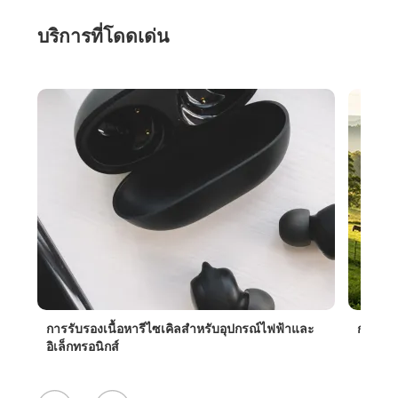
บริการที่โดดเด่น
ื้อหารีไซเคิลสําหรับอุปกรณ์ไฟฟ้าและ
กลยุทธ์การจัดหาอย่างมีความ
์