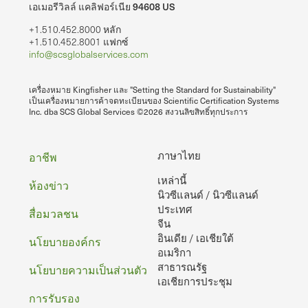
เอเมอรีวิลล์ แคลิฟอร์เนีย 94608 US
+1.510.452.8000 หลัก
+1.510.452.8001 แฟกซ์
info@scsglobalservices.com
เครื่องหมาย Kingfisher และ "Setting the Standard for Sustainability"
เป็นเครื่องหมายการค้าจดทะเบียนของ Scientific Certification Systems
Inc. dba SCS Global Services ©2026 สงวนลิขสิทธิ์ทุกประการ
ท้าย
ภาษาไทย
อาชีพ
เหล่านี้
กระดาษ
ห้องข่าว
นิวซีแลนด์ / นิวซีแลนด์
ประเทศ
สื่อมวลชน
จีน
อินเดีย / เอเชียใต้
นโยบายองค์กร
อเมริกา
สาธารณรัฐ
นโยบายความเป็นส่วนตัว
เอเชียการประชุม
การรับรอง