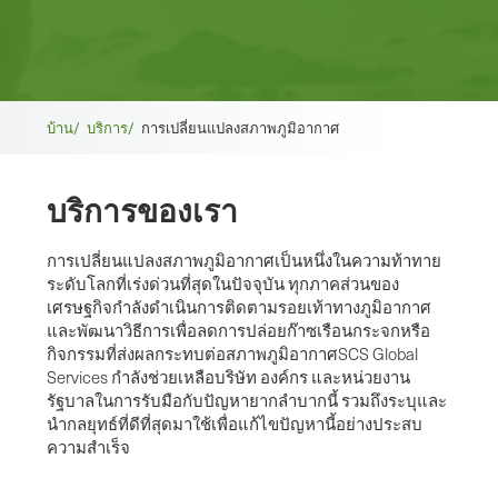
เบ
บ้าน/
บริการ/
การเปลี่ยนแปลงสภาพภูมิอากาศ
รด
บริการของเรา
ค
รัม
การเปลี่ยนแปลงสภาพภูมิอากาศเป็นหนึ่งในความท้าทาย
ระดับโลกที่เร่งด่วนที่สุดในปัจจุบัน ทุกภาคส่วนของ
บ์
เศรษฐกิจกำลังดำเนินการติดตามรอยเท้าทางภูมิอากาศ
และพัฒนาวิธีการเพื่อลดการปล่อยก๊าซเรือนกระจกหรือ
กิจกรรมที่ส่งผลกระทบต่อสภาพภูมิอากาศSCS Global
Services กำลังช่วยเหลือบริษัท องค์กร และหน่วยงาน
รัฐบาลในการรับมือกับปัญหายากลำบากนี้ รวมถึงระบุและ
นำกลยุทธ์ที่ดีที่สุดมาใช้เพื่อแก้ไขปัญหานี้อย่างประสบ
ความสำเร็จ