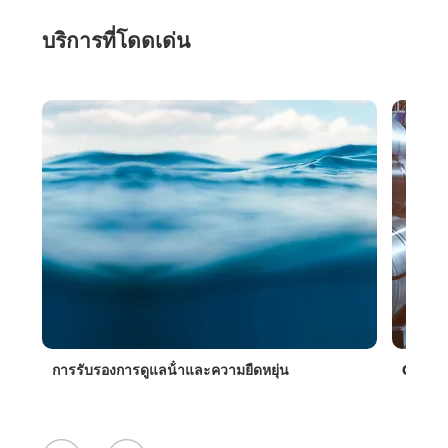
บริการที่โดดเด่น
จกของ
การรับรองการดูแลน้ําและความยืดหยุ่น
CBAM ส