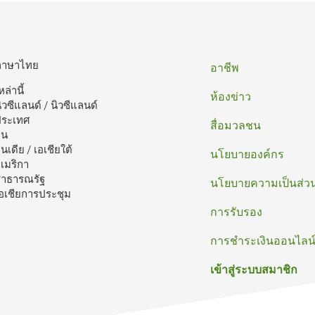
ท้าย
ภาษาไทย
อาชีพ
หล่านี้
กระดาษ
ห้องข่าว
ิวซีแลนด์ / นิวซีแลนด์
ประเทศ
สื่อมวลชน
ีน
ินเดีย / เอเชียใต้
นโยบายองค์กร
เมริกา
าธารณรัฐ
นโยบายความเป็นส่วน
อเชียการประชุม
การรับรอง
การชําระเงินออนไลน
เข้าสู่ระบบสมาชิก