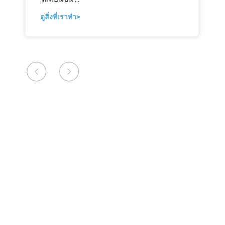
ดูสิ่งที่เราทํา>