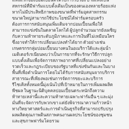
สหกรณ์ที่มีฟาร์มแบบดั้งเดิมเป็นของตนเองหลายร้อยแห่ง
หากไม่มีประสิทธิภาพของขนาดที่ฟาร์มอุตสาหกรรม
ขนาดใหญ่สามารถใช้ประโยชน์ได้ฟาร์มครอบครัว
ต้องการการสนับสนุนเพิ่มเติมจากปอมเปี้ยนเพื่อให้
สามารถแข่งขันในตลาดโลกได้ ผู้ปลูกจํานวนมากยังเผชิญ
กับความท้าทายระดับภูมิภาคและการเงินที่ไม่เหมือนใคร
ซึ่งอาจทําให้การเปลี่ยนแปลงทําได้ยาก ตัวอย่างเช่น
เกษตรกรกลุ่มปอมเปี้ยนบางคนในอเมริกาใต้และลุ่มน้ํา
เมดิเตอร์เรเนียนพบว่าเป็นการยากที่จะรักษาวิธีการปลูก
แบบดั้งเดิมเพื่อจัดการสภาพอากาศที่เปลี่ยนแปลงอย่าง
รวดเร็วและกฎระเบียบของรัฐบาลที่แข่งขันกันและในบาง
พื้นที่เพื่อดําเนินการโดยไม่ได้รับการสนับสนุนจากบริการ
สาธารณะที่เพียงพอเช่นการจัดการขยะและบริการ
รีไซเคิลทั้งหมดนี้มุ่งเน้นไปที่เป้าหมายในการเพิ่มผลผลิต
พืชผล ในฐานะนิติบุคคลปอมเปี้ยนตระหนักถึงความ
ท้าทายเหล่านี้และความท้าทายเฉพาะฟาร์มอื่น ๆ และมุ่ง
มั่นที่จะจัดการกับพวกเขา แต่ยังพิจารณาความก้าวหน้า
ทางวิทยาศาสตร์และการดําเนินธุรกิจที่สามารถปรับปรุง
ผลผลิตคุณภาพดินสภาพคนงานผลประโยชน์ของชุมชน
และสุขภาพฟาร์มโดยรวม