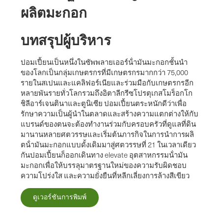
ผลิตมะกอก
บทสรุปผู้บริหาร
ปอมเปี้ยนเป็นหนึ่งในซัพพลายเออร์น้ํามันมะกอกชั้นนํา
ของโลกเป็นกลุ่มเกษตรกรที่มีเกษตรกรมากกว่า 75,000
รายในสเปนและแคลิฟอร์เนียและร่วมมือกับเกษตรกรอีก
หลายพันรายทั่วโลกรวมถึงอิตาลีกรีซโปรตุเกสโมร็อกโก
ชิลีอาร์เจนตินาและตูนิเซีย ปอมเปี้ยนตระหนักดีว่าเพื่อ
รักษาความเป็นผู้นําในตลาดและสร้างความแตกต่างให้กับ
แบรนด์ของตนจะต้องทํางานร่วมกับครอบครัวที่ดูแลที่ดิน
มานานหลายศตวรรษและเริ่มต้นภารกิจในการนําการผลิ
ตน้ํามันมะกอกแบบดั้งเดิมมาสู่ศตวรรษที่ 21 ในเวลาเดียว
กันปอมเปี้ยนก็ออกเดินทาง elevate อุตสาหกรรมน้ํามัน
มะกอกเพื่อให้บรรลุมาตรฐานใหม่ของความรับผิดชอบ
ความโปร่งใส และความยั่งยืนที่หลีกเลี่ยงการล้างสีเขียว
ดูเวอร์ชันการพิมพ์