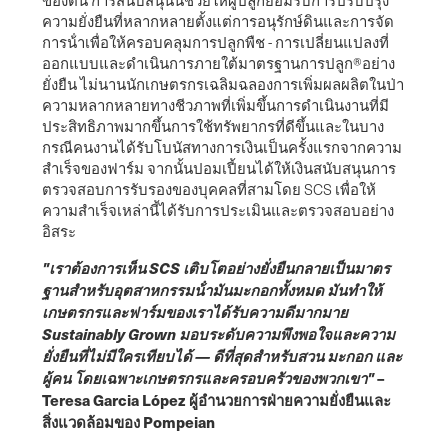
ความยั่งยืนที่หลากหลายตั้งแต่การอนุรักษ์ดินและการจัด
การน้ําเพื่อให้ครอบคลุมการปลูกพืช - การเปลี่ยนแปลงที่
ออกแบบและดําเนินการภายใต้มาตรฐานการปลูก®อย่าง
ยั่งยืน ไม่นานนักเกษตรกรเฉลิมฉลองการเพิ่มผลผลิตในป่า
ความหลากหลายทางชีวภาพที่เพิ่มขึ้นการดําเนินงานที่มี
ประสิทธิภาพมากขึ้นการใช้ทรัพยากรที่ดีขึ้นและในบาง
กรณีคนงานได้รับโบนัสทางการเงินเป็นครั้งแรกจากความ
สําเร็จของฟาร์ม จากนั้นปอมเปี้ยนได้ให้เงินสนับสนุนการ
ตรวจสอบการรับรองของบุคคลที่สามโดย SCS เพื่อให้
ความสําเร็จเหล่านี้ได้รับการประเมินและตรวจสอบอย่าง
อิสระ
"เราต้องการเห็น SCS เติบโตอย่างยั่งยืนกลายเป็นมาตร
ฐานสําหรับอุตสาหกรรมน้ํามันมะกอกทั้งหมด มันทําให้
เกษตรกรและฟาร์มของเราได้รับความดีมากมาย
Sustainably Grown มอบระดับความพึงพอใจและความ
ยั่งยืนที่ไม่มีใครเทียบได้ — ดีที่สุดสําหรับสวน มะกอก และ
ผู้คน โดยเฉพาะเกษตรกรและครอบครัวของพวกเขา"
–
Teresa Garcia López ผู้อํานวยการฝ่ายความยั่งยืนและ
สิ่งแวดล้อมของ Pompeian