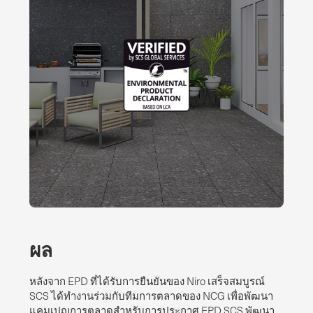
ผล
หลังจาก EPD ที่ได้รับการยืนยันของ Niro เสร็จสมบูรณ์
SCS ได้ทํางานร่วมกับทีมการตลาดของ NCG เพื่อพัฒนา
แคมเปญการตลาดสําหรับการประกาศ EPD SCS พัฒนา