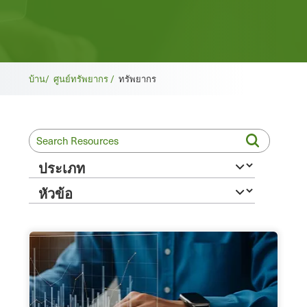
เบ
บ้าน/
ศูนย์ทรัพยากร /
ทรัพยากร
รด
ค
รัม
บ์