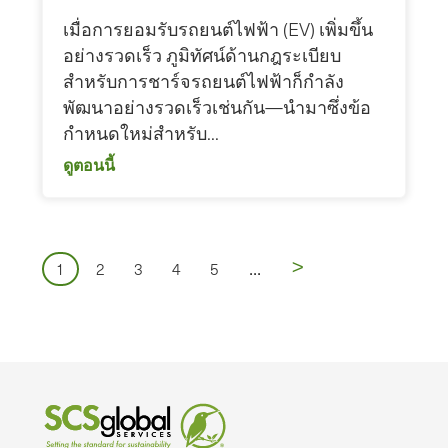
เมื่อการยอมรับรถยนต์ไฟฟ้า (EV) เพิ่มขึ้น
อย่างรวดเร็ว ภูมิทัศน์ด้านกฎระเบียบ
สำหรับการชาร์จรถยนต์ไฟฟ้าก็กำลัง
พัฒนาอย่างรวดเร็วเช่นกัน—นำมาซึ่งข้อ
กำหนดใหม่สำหรับ...
ดูตอนนี้
เลข
หน้า
>
...
หน้า
หน้า
หน้า
หน้า
หน้า
1
2
3
4
5
หน้า
ถัด
ไป