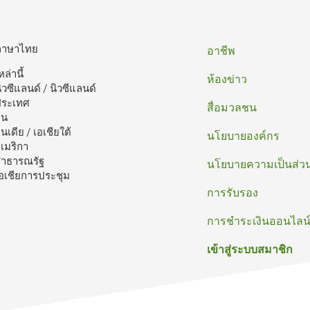
ท้าย
ภาษาไทย
อาชีพ
หล่านี้
กระดาษ
ห้องข่าว
ิวซีแลนด์ / นิวซีแลนด์
ประเทศ
สื่อมวลชน
ีน
ินเดีย / เอเชียใต้
นโยบายองค์กร
เมริกา
าธารณรัฐ
นโยบายความเป็นส่วน
อเชียการประชุม
การรับรอง
การชําระเงินออนไลน
เข้าสู่ระบบสมาชิก