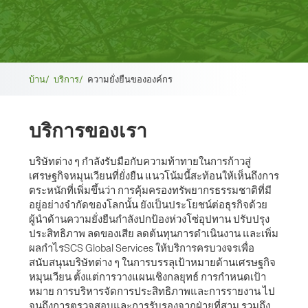
เบ
บ้าน/
บริการ/
ความยั่งยืนขององค์กร
รด
บริการของเรา
ค
รัม
บริษัทต่าง ๆ กำลังรับมือกับความท้าทายในการก้าวสู่
เศรษฐกิจหมุนเวียนที่ยั่งยืน แนวโน้มนี้สะท้อนให้เห็นถึงการ
บ์
ตระหนักที่เพิ่มขึ้นว่า การคุ้มครองทรัพยากรธรรมชาติที่มี
อยู่อย่างจำกัดของโลกนั้น ยังเป็นประโยชน์ต่อธุรกิจด้วย
ผู้นำด้านความยั่งยืนกำลังปกป้องห่วงโซ่อุปทาน ปรับปรุง
ประสิทธิภาพ ลดของเสีย ลดต้นทุนการดำเนินงาน และเพิ่ม
ผลกำไรSCS Global Services ให้บริการครบวงจรเพื่อ
สนับสนุนบริษัทต่าง ๆ ในการบรรลุเป้าหมายด้านเศรษฐกิจ
หมุนเวียน ตั้งแต่การวางแผนเชิงกลยุทธ์ การกำหนดเป้า
หมาย การบริหารจัดการประสิทธิภาพและการรายงาน ไป
จนถึงการตรวจสอบและการรับรองจากฝ่ายที่สาม รวมถึง