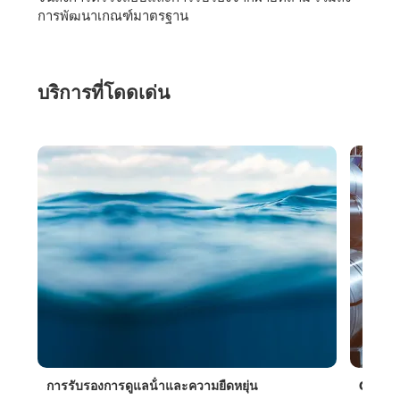
การพัฒนาเกณฑ์มาตรฐาน
บริการที่โดดเด่น
การรับรองการดูแลน้ําและความยืดหยุ่น
CBAM ส