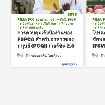
$875
FSMA: PCQI (อาหารมนุษย์และสัตว์), FSVP,
FSMA: PC
การป้องกันอาหาร (IAVA) และการฝึกอบรม
การป้องก
การติดตามย้อนกลับ
การติดตา
การควบคุมเชิงป้องกันของ
โปรแ
FSPCA สำหรับอาหารของ
ซัพพล
มนุษย์ (PCQI) เวอร์ชัน 2.0
(FSV
5
มีการสอนสดที่นําโดยผู้สอน
มีก
ดูหลักสูตร >
 >